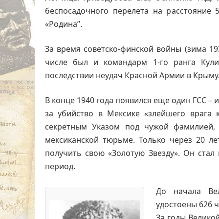
беспосадочного перелета на расстояние 
«Родина”.
За время советско-финской войны (зима 193
числе был и командарм 1-го ранга Кули
последствии неудач Красной Армии в Крыму
В конце 1940 года появился еще один ГСС –
за убийство в Мексике «злейшего врага 
секретным Указом под чужой фамилией, 
мексиканской тюрьме. Только через 20 ле
получить свою «Золотую Звезду». Он стал
период.
До начала Ве
удостоены 626 ч
За годы Велико