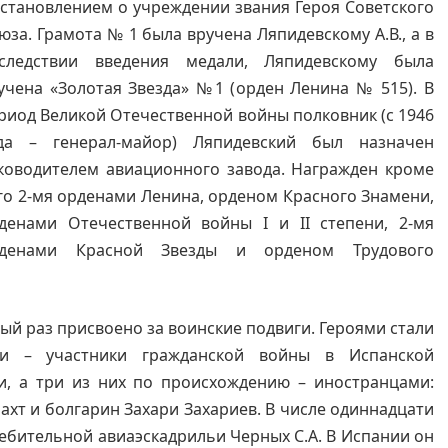
становлением о учреждении звания Героя Советского
юза. Грамота № 1 была вручена Ляпидевскому А.В., а в
следствии введения медали, Ляпидевскому была
учена «Золотая Звезда» №1 (орден Ленина № 515). В
риод Великой Отечественной войны полковник (с 1946
да – генерал-майор) Ляпидевский был назначен
ководителем авиационного завода. Награжден кроме
го 2-мя орденами Ленина, орденом Красного Знамени,
денами Отечественной войны I и II степени, 2-мя
денами Красной Звезды и орденом Трудового
вый раз присвоено за воинские подвиги. Героями стали
и – участники гражданской войны в Испанской
и, а три из них по происхождению – иностранцами:
хт и болгарин Захари Захариев. В числе одиннадцати
ребительной авиаэскадрильи Черных С.А. В Испании он