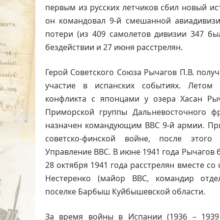
первым из русских летчиков сбил новый ис
он командовал 9-й смешанной авиадивизи
потери (из 409 самолетов дивизии 347 б
бездействии и 27 июня расстрелян.
Герой Советского Союза Рычагов П.В. получ
участие в испанских событиях. Летом 
конфликта с японцами у озера Хасан Ры
Приморской группы Дальневосточного фр
назначен командующим ВВС 9-й армии. При
советско-финской войне, после этого
Управление ВВС. В июне 1941 года Рычагов 
28 октября 1941 года расстрелян вместе со
Нестеренко (майор ВВС, командир отде
поселке Барбыш Куйбышевской области.
За время войны в Испании (1936 – 1939 