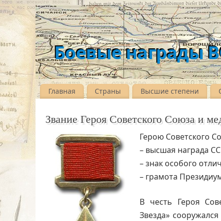
Боевые награды 
Главная
Страны
Высшие степени
Звание Героя Советского Союза и ме
Герою Советского С
– высшая награда СС
– знак особого отли
– грамота Президиум
В честь Героя Сов
Звезда» сооружался