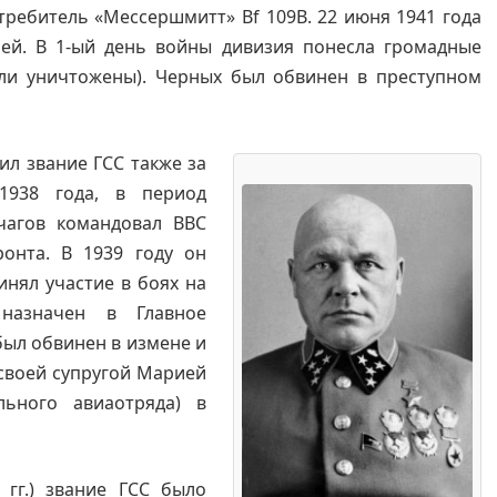
требитель «Мессершмитт» Bf 109B. 22 июня 1941 года
ей. В 1-ый день войны дивизия понесла громадные
ыли уничтожены). Черных был обвинен в преступном
ил звание ГСС также за
1938 года, в период
чагов командовал ВВС
онта. В 1939 году он
нял участие в боях на
 назначен в Главное
был обвинен в измене и
 своей супругой Марией
льного авиаотряда) в
гг.) звание ГСС было