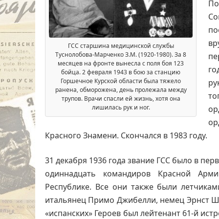
По
Со
по
вр
ГСС старшина медицинской службы
Туснолобова-Марченко З.М. (1920-1980). За 8
пе
месяцев на фронте вынесла с поля боя 123
го
бойца. 2 февраля 1943 в бою за станцию
Горшечное Курской области была тяжело
ру
ранена, обморожена, день пролежала между
то
трупов. Врачи спасли ей жизнь, хотя она
лишилась рук и ног.
ор
ор
Красного Знамени. Скончался в 1983 году.
31 декабря 1936 года звание ГСС было в пер
одиннадцать командиров Красной Арми
Республике. Все они также были летчикам
итальянец Примо Джибелли, немец Эрнст Ша
«испанских» Героев был лейтенант 61-й ист