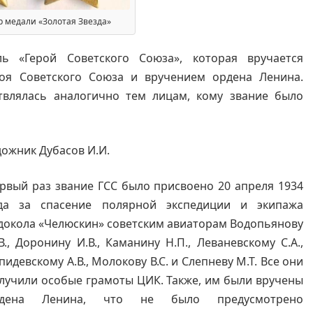
р медали «Золотая Звезда»
ль «Герой Советского Союза», которая вручается
оя Советского Союза и вручением ордена Ленина.
твлялась аналогично тем лицам, кому звание было
дожник Дубасов И.И.
рвый раз звание ГСС было присвоено 20 апреля 1934
да за спасение полярной экспедиции и экипажа
докола «Челюскин» советским авиаторам Водопьянову
В., Доронину И.В., Каманину Н.П., Леваневскому С.А.,
пидевскому А.В., Молокову В.С. и Слепневу М.Т. Все они
лучили особые грамоты ЦИК. Также, им были вручены
рдена Ленина, что не было предусмотрено