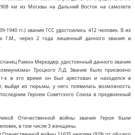
5908 км из Москвы на Дальний Восток на самолете
9-1940 гг.) звания ГСС удостоились 412 человек. В их
к Г.М., через 2 года лишенный данного звания в
.
 испанец Рамон Меркадер, удостоенный данного звания
коммунизма» Троцкого Л.Д. Звание было присвоено
т-к в это время он был арестован и находился в
т, выйдя из тюрьмы, у него появилась возможность
 последним Героем Советского Союза в предвоенный
ликой Отечественной войны звания Героя были
еловек, в том числе 3 женщины.
й Отечественной войны 11635 человек (92% от общего