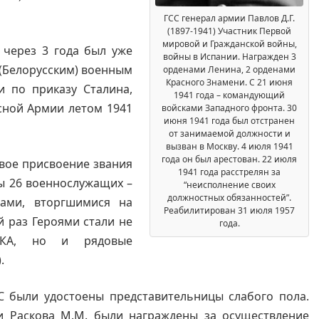
ГСС генерал армии Павлов Д.Г.
(1897-1941) Участник Первой
мировой и Гражданской войны,
, через 3 года был уже
войны в Испании. Награжден 3
(Белорусским) военным
орденами Ленина, 2 орденами
Красного Знамени. С 21 июня
и по приказу Сталина,
1941 года – командующий
сной Армии летом 1941
войсками Западного фронта. 30
июня 1941 года был отстранен
от занимаемой должности и
вызван в Москву. 4 июля 1941
года он был арестован. 22 июля
овое присвоение звания
1941 года расстрелян за
ы 26 военнослужащих –
“неисполнение своих
должностных обязанностей”.
тами, вторгшимися на
Реабилитирован 31 июля 1957
й раз Героями стали не
года.
ККА, но и рядовые
.
С были удостоены представительницы слабого пола.
 и Раскова М.М. были награждены за осуществление