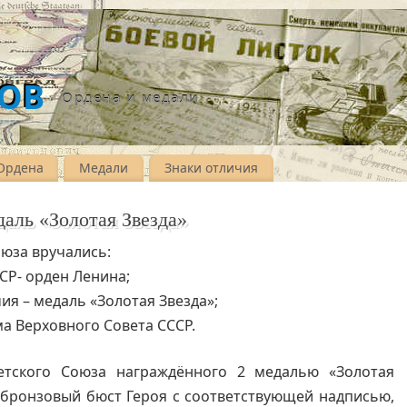
ВОВ
Ордена и медали
Ордена
Медали
Знаки отличия
даль «Золотая Звезда»
оюза вручались:
СР- орден Ленина;
чия – медаль «Золотая Звезда»;
а Верховного Совета СССР.
етского Союза награждённого 2 медалью «Золотая
 бронзовый бюст Героя с соответствующей надписью,