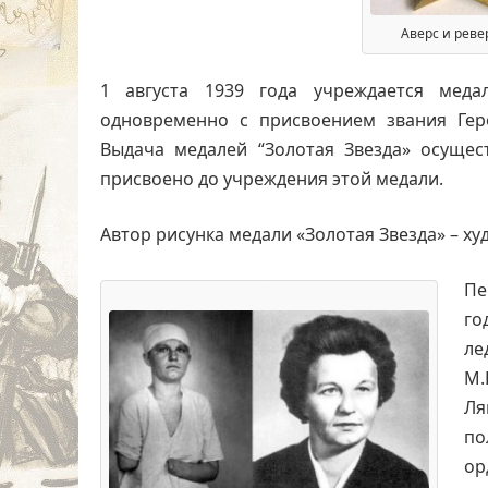
Aверс и реве
1 августа 1939 года учреждается меда
одновременно с присвоением звания Гер
Выдача медалей “Золотая Звезда» осущес
присвоено до учреждения этой медали.
Автор рисунка медали «Золотая Звезда» – ху
Пе
го
ле
М.
Ля
по
о