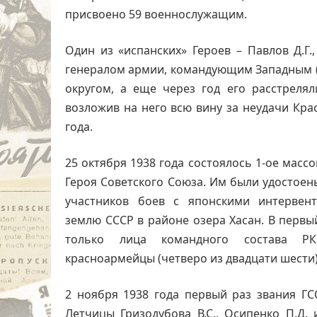
присвоено 59 военнослужащим.
Один из «испанских» Героев – Павлов Д.Г.
генералом армии, командующим Западным 
округом, а еще через год его расстрелял
возложив на него всю вину за неудачи Кра
года.
25 октября 1938 года состоялось 1-ое масс
Героя Советского Союза. Им были удостоен
участников боев с японскими интервен
землю СССР в районе озера Хасан. В первы
только лица командного состава Р
красноармейцы (четверо из двадцати шести)
2 ноября 1938 года первый раз звания ГС
Летчицы Гризодубова В.С., Осипенко П.Д.