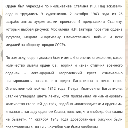
Орден был учрежден по инициативе Сталина И.В. Над эскизами
ордена трудились 9 художников. 2 октября 1943 года из 26
разработанных художниками проектов 4 представили Сталину,
который выбрал рисунок Москалева Н.И. (автора проектов ордена
Кутузова, медали «Партизану Отечественной войны” и всех
медалей за оборону городов СССР).
По замыслу, орден должен был иметь 4 степени: столько-же, какое
количество имели орден Св. Георгия и «знак отличия военного
ордена» – легендарный Георгиевский крест. Изначально
планировалось назвать его орден Багратиона в честь героя
Отечественной войны 1812 года Петра Ивановича Багратиона.
Сталин утвердил цвета ленты, хотя приказывал минимизировать
количество степеней до трёх, подобно «полководческим орденам»,
и назвать награду орденом Славы, пояснив, что «победы без славы
не бывает». 11 октября 1943 года доработанные рисунки были
представлены в НКО и 23 октября они были одобрены.