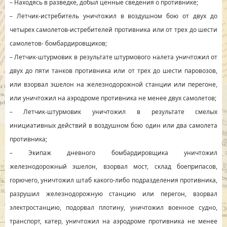
– Находясь в разведке, добыл ценные сведения о противнике;
– Летчик-истребитель уничтожил в воздушном бою от двух до
четырех самолетов-истребителей противника или от трех до шести
самолетов- бомбардировщиков;
– Летчик-штурмовик в результате штурмового налета уничтожил от
двух до пяти танков противника или от трех до шести паровозов,
или взорвал эшелон на железнодорожной станции или перегоне,
или уничтожил на аэродроме противника не менее двух самолетов;
– Летчик-штурмовик уничтожил в результате смелых
инициативных действий в воздушном бою один или два самолета
противника;
– Экипаж дневного бомбардировщика уничтожил
железнодорожный эшелон, взорвал мост, склад боеприпасов,
горючего, уничтожил штаб какого-либо подразделения противника,
разрушил железнодорожную станцию или перегон, взорвал
электростанцию, подорвал плотину, уничтожил военное судно,
транспорт, катер, уничтожил на аэродроме противника не менее