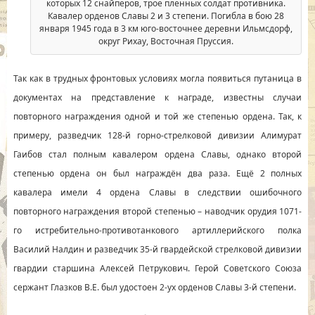
которых 12 снайперов, трое пленных солдат противника.
Кавалер орденов Славы 2 и 3 степени. Погибла в бою 28
января 1945 года в 3 км юго-восточнее деревни Ильмсдорф,
округ Рихау, Восточная Пруссия.
Так как в трудных фронтовых условиях могла появиться путаница в
документах на представление к награде, известны случаи
повторного награждения одной и той же степенью ордена. Так, к
примеру, разведчик 128-й горно-стрелковой дивизии Алимурат
Гаибов стал полным кавалером ордена Славы, однако второй
степенью ордена он был награждён два раза. Ещё 2 полных
кавалера имели 4 ордена Славы в следствии ошибочного
повторного награждения второй степенью – наводчик орудия 1071-
го истребительно-противотанкового артиллерийского полка
Василий Налдин и разведчик 35-й гвардейской стрелковой дивизии
гвардии старшина Алексей Петрукович. Герой Советского Союза
сержант Глазков В.Е. был удостоен 2-ух орденов Славы 3-й степени.