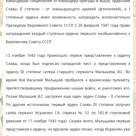
командирам соединений от командира бригады и выше, орденами
Славы II степени – от командующего армией (флотилией), а I
степенью ордена имел возможность награждать исключительно
Президиум Верховного Совета СССР. С 26 февраля 1947 года право
награждения каждый ступенью ордена перешло необыкновенно к
Верховному Совету СССР.
13 ноября 1943 года произошло первое представление к ордену
Славы, когда был подписан наградной лист о представлении к
ордену III степени сапера старшего сержанта Малышева В.С. Во
время боя Василий Малышев пробрался к вражескому пулемёту,
препятствовавшему продвижению наших войск, и уничтожил его.
Позже Малышев В.С. заслужил еще один орден Славы – II степени.
По другим источникам, первый орден Славы III степени получил
сапёр сержант Исраелян Г.А. (приказ № 52 по 182-й стрелковой
дивизии от 17 ноября 1943 года). Скорее всего, Малышева первым
представили к ордену, но вручили орден позже, когда Исраелян уже