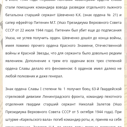
стали помощник командира взвода разведки отдельного лыжного
батальона старший сержант Шевченко К.К. (знак ордена № 21) и
сапер ефрейтор Питенин М.Т. (Указ Президиума Верховного Совета
СССР от 22 июля 1944 года). Питенин был убит еще до подписания
Указа, не успев получить орден. Шевченко дошёл до конца войны,
имея помимо прочего ордена Красного Знамени, Отечественной
войны и Красной Звезды, что для сержанта было довольно редким
явлением. Дополнение к трем его орденам всех трех степеней
ордена Славы делало его феноменом: 6 орденов имел далеко не
любой полковник и даже генерал.
Знак ордена Славы I степени № 1 получил боец 63-й Гвардейской
стрелковой дивизии Ленинградского фронта, командир пехотного
отделения гвардии старший сержант Николай Залетов (Указ
Президиума Верховного Совета СССР от 5 октября 1944 года). При
штурме «Карельского вала» погиб командир роты, и, приняв на себя