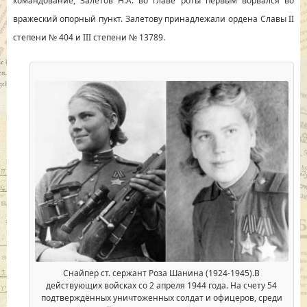
командование, Залетов Н.А. во главе роты первым ворвался во
вражеский опорный пункт. Залетову принадлежали ордена Славы II
степени № 404 и III степени № 13789.
Снайпер ст. сержант Роза Шанина (1924-1945).В
действующих войсках со 2 апреля 1944 года. На счету 54
подтверждённых уничтоженных солдат и офицеров, среди