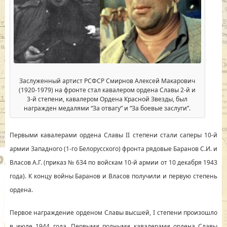
Заслуженный артист РСФСР Смирнов Алексей Макарович
(1920-1979) на фронте стал кавалером ордена Славы 2-й и
3-й степени, кавалером Ордена Красной Звезды, был
награжден медалями “За отвагу” и “За боевые заслуги”.
Первыми кавалерами ордена Славы II степени стали саперы 10-й
армии Западного (1-го Белорусского) фронта рядовые Баранов С.И. и
Власов А.Г. (приказ № 634 по войскам 10-й армии от 10 декабря 1943
года). К концу войны Баранов и Власов получили и первую степень
ордена.
Первое награждение орденом Славы высшей, I степени произошло
в июле 1944 года. Первыми полными кавалерами ордена Славы