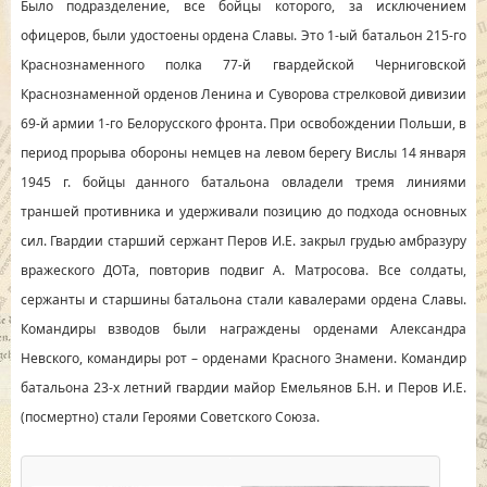
Было подразделение, все бойцы которого, за исключением
офицеров, были удостоены ордена Славы. Это 1-ый батальон 215-го
Краснознаменного полка 77-й гвардейской Черниговской
Краснознаменной орденов Ленина и Суворова стрелковой дивизии
69-й армии 1-го Белорусского фронта. При освобождении Польши, в
период прорыва обороны немцев на левом берегу Вислы 14 января
1945 г. бойцы данного батальона овладели тремя линиями
траншей противника и удерживали позицию до подхода основных
сил. Гвардии старший сержант Перов И.Е. закрыл грудью амбразуру
вражеского ДОТа, повторив подвиг А. Матросова. Все солдаты,
сержанты и старшины батальона стали кавалерами ордена Славы.
Командиры взводов были награждены орденами Александра
Невского, командиры рот – орденами Красного Знамени. Командир
батальона 23-х летний гвардии майор Емельянов Б.Н. и Перов И.Е.
(посмертно) стали Героями Советского Союза.