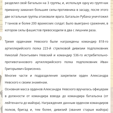
разделил свой батальон на 3 группы, и, используя одну из групп как
приманку заманил большие силы противника в засаду, после этого
две остальные группы атаковали врага. Батальон Рубана уничтожил
7 танков и более 200 вражеских солдат. Было выиграно сражение, в
котором силы фашистов превосходили в два с лишним раза.
Тремя орденами Невского были награждены командир 818-го
артиллерийского полка 223-й стрелковой дивизии подполковник
Николай Леонтьевич Невский и командир 536-го истребительно-
противотанкового артиллерийского полка подполковник Иван
Григорьевич Борисенко.
Многие части и подразделения закрепили орден Александра
Невского к своим знамёнам.
Основная масса орденов Александра Невского вручалась офицерам
в должности от командира взвода до командмра батальона (от
лейтенанта до майора). Награждения данным орденом командиров
полков, бригад и, тем более, дивизий (звания старше майора)