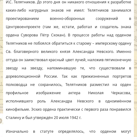
И.С. Телятников. До этого дня он никакого отношения к разработке
каких-либо нагрудных знаков не имел: Телятников занимался
проектированием военно-оборонных сооружений в
Центрвоенпроекте (там же, кстати, работал и создатель знака
ордена Суворова Пётр Скокан). В процессе работы над орденом
Телятников не побоялся обратиться к старому – имперскому ордену
Св. благоверного великого князя Александра Невского. Именно
оттуда он заимствовал красный цвет лучей, наложив пятиконечную
звезду на звезду, напоминавшую те, что существовали в
дореволюционной России. Так как прижизненных портретов
полководца не сохранилось, Телятников разместил на орден
профильное изображение актера Николая Черкасова,
исполнившего роль Александра Невского в одноимённом
кинофильме. Эскиз ордена практически с первого раза понравился
Сталину и был утверждён 20 июля 1942 г.
Изначально в статуте определялось, что орденом могут