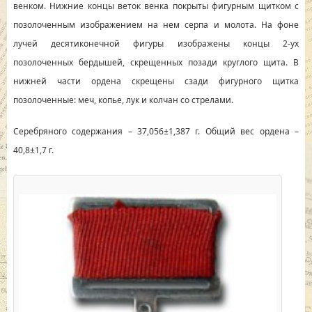
венком. Нижние концы веток венка покрыты фигурным щитком с
позолоченным изображением на нем серпа и молота. На фоне
лучей десятиконечной фигуры изображены концы 2-ух
позолоченных бердышей, скрещенных позади круглого щита. В
нижней части ордена скрещены сзади фигурного щитка
позолоченные: меч, копье, лук и колчан со стрелами.
Серебряного содержания – 37,056±1,387 г. Общий вес ордена –
40,8±1,7 г.