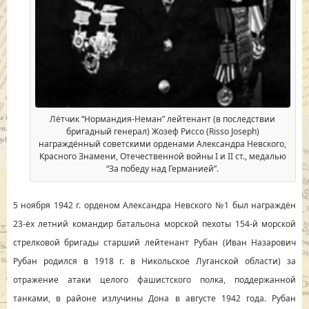
Лётчик “Нормандия-Неман” лейтенант (в последствии
бригадный генерал) Жозеф Риссо (Risso Joseph)
награждённый советскими орденами Александра Невского,
Красного Знамени, Отечественной войны I и II ст., медалью
“За победу над Германией”.
5 ноября 1942 г. орденом Александра Невского №1 был награждён
23-ёх летний командир батальона морской пехоты 154-й морской
стрелковой бригады старший лейтенант Рубан (Иван Назарович
Рубан родился в 1918 г. в Никольское Луганской области) за
отражение атаки целого фашистского полка, поддержанной
танками, в районе излучины Дона в августе 1942 года. Рубан