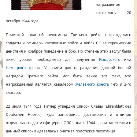
награждение
состоялось 20
октября 1944 года.
Почетной шпангой пехотинца Третьего рейха награждались
солдаты и офицеры сухопутных войск и войск СС за героические
действия и храброе поведение в бою. Но степень этих заслуг была
ниже уровня необходимых для получения
Рыцарского
или
Немецкого
креста. Условием для награждения данной боевой
наградой Третьего рейха мог быть также тот факт, что
награждаемый является кавалером
Железного креста
1-го и 2-го
классов.
22 июля 1941 года, Гитлер утвердил Список Славы (Ehrenblatt des
Deutschen Heeres), куда заносились достижения и отличия
отдельных солдат и офицеров. С 30 января 1944 г., при занесении в
данный список выдавалась Почетная пристёжка пехотинца.