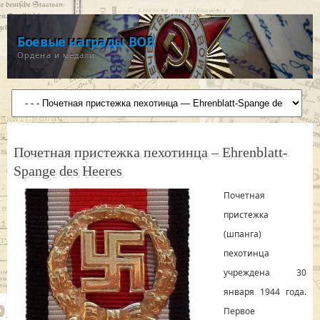
Боевые награды ВОВ
Ордена и медали
Почетная пристежка пехотинца – Ehrenblatt-
Spange des Heeres
Почетная
пристежка
(шпанга)
пехотинца
учреждена 30
января 1944 года.
Первое