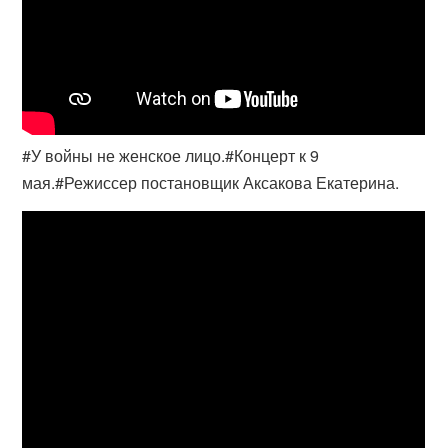
#У войны не женское лицо.#Концерт к 9
мая.#Режиссер постановщик Аксакова Екатерина.