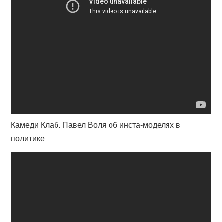
Камеди Клаб. Павел Воля об инста-моделях в
политике