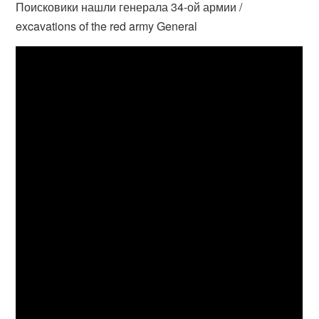
Поисковики нашли генерала 34-ой армии /
excavations of the red army General