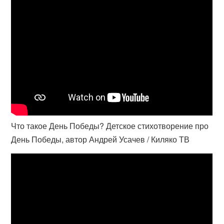
Что такое День Победы? Детское стихотворение про
День Победы, автор Андрей Усачев / Киляко ТВ