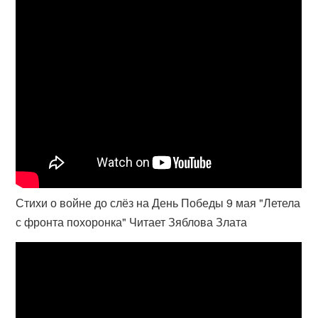
Стихи о войне до слёз на День Победы 9 мая "Летела
с фронта похоронка" Читает Зяблова Злата