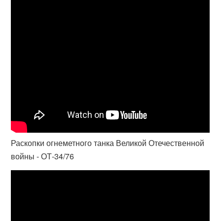
Раскопки огнеметного танка Великой Отечественной
войны - ОТ-34/76