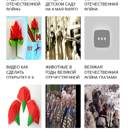
ОТЕЧЕСТВЕННОЙ
ДЕТСКОМ САДУ
ОТЕЧЕСТВЕННАЯ
ВОЙНЫ
НА 9 МАЯ ВИДЕО
ВОЙНА
СМОТРЕТЬ
ВИДЕОУРОК 4
БЕСПЛАТНО
КЛАСС
ОКРУЖАЮЩИЙ
МИР ШКОЛА
РОССИИ
ВИДЕО КАК
ЖИВОТНЫЕ В
ВЕЛИКАЯ
СДЕЛАТЬ
ГОДЫ ВЕЛИКОЙ
ОТЕЧЕСТВЕННАЯ
ОТКРЫТКУ К 9
ОТЕЧЕСТВЕННОЙ
ВОЙНА ГЛАЗАМИ
МАЯ
ВОЙНЫ ВИДЕО
НЕМЦЕВ ВИДЕО
НА РУССКОМ