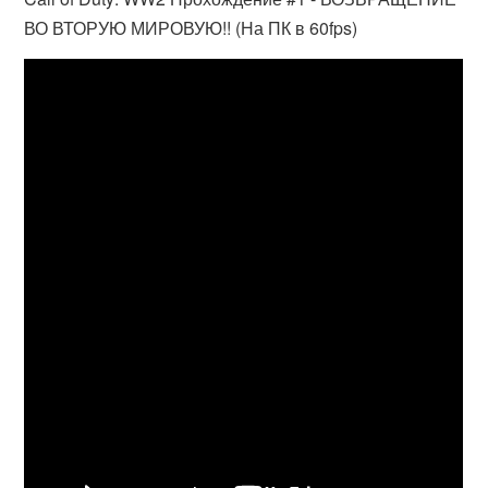
ВО ВТОРУЮ МИРОВУЮ!! (На ПК в 60fps)