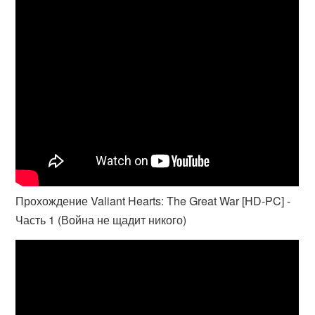
Прохождение Valiant Hearts: The Great War [HD-PC] -
Часть 1 (Война не щадит никого)