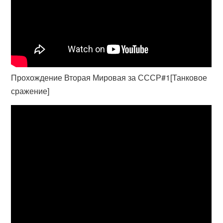
Прохождение Вторая Мировая за СССР#1[Танковое
сражение]