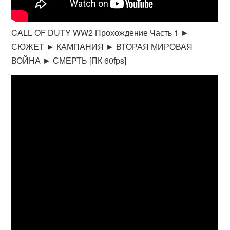
CALL OF DUTY WW2 Прохождение Часть 1 ►
СЮЖЕТ ► КАМПАНИЯ ► ВТОРАЯ МИРОВАЯ
ВОЙНА ► СМЕРТЬ [ПК 60fps]