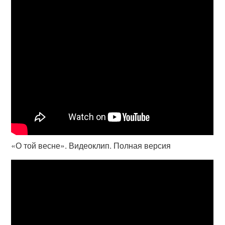
«О той весне». Видеоклип. Полная версия