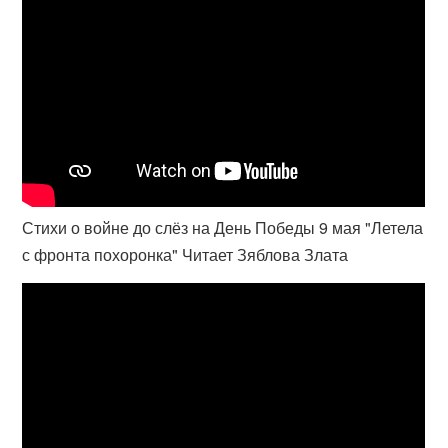
Стихи о войне до слёз на День Победы 9 мая "Летела
с фронта похоронка" Читает Зяблова Злата