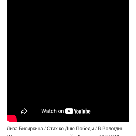
Лиза Бисиркина / Стих ко Дню Победы / В.Вологдин