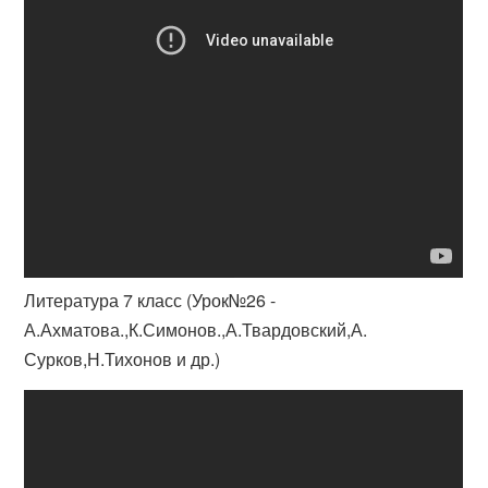
Литература 7 класс (Урок№26 -
А.Ахматова.,К.Симонов.,А.Твардовский,А.
Сурков,Н.Тихонов и др.)