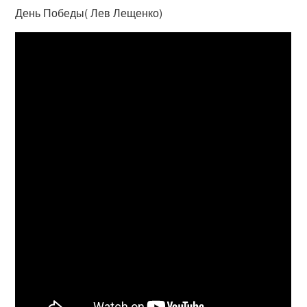
День Победы( Лев Лещенко)