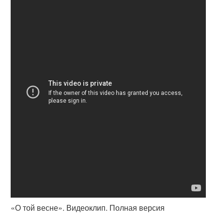
«О той весне». Видеоклип. Полная версия