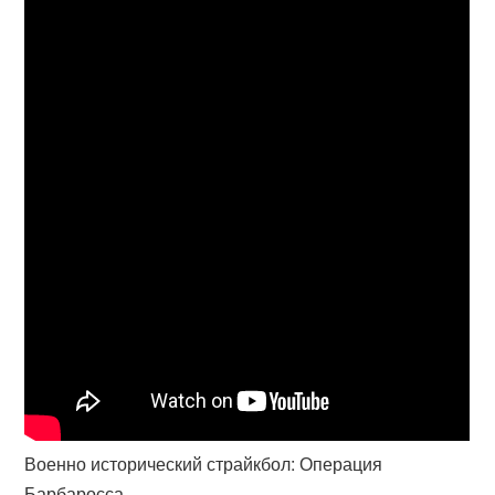
Военно исторический страйкбол: Операция
Барбаросса