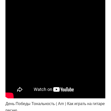
День Победы Тональность ( Аm ) Как играть на гитаре
песню