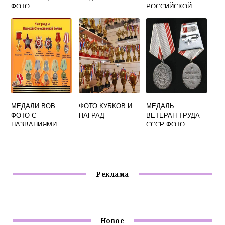
ФОТО
РОССИЙСКОЙ
ИМПЕРИИ ФОТО
МЕДАЛИ ВОВ
ФОТО КУБКОВ И
МЕДАЛЬ
ФОТО С
НАГРАД
ВЕТЕРАН ТРУДА
НАЗВАНИЯМИ
СССР ФОТО
Реклама
Новое