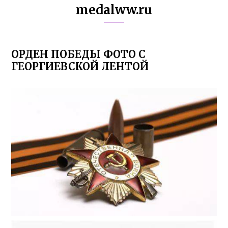
medalww.ru
ОРДЕН ПОБЕДЫ ФОТО С
ГЕОРГИЕВСКОЙ ЛЕНТОЙ